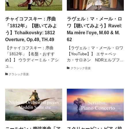
チャイコフスキー：序曲
ラヴェル：マ・メール・ロ
「1812年」【聴いてみよ
ワ【聴いてみよう】Ravel:
う】Tchaikovsky: 1812
Ma mère l’oye, M.60 & M.
Overture, Op.49, TH.49
62
【チャイコフスキー：序曲
【ラヴェル：マ・メール・ロワ
「1812年」【名盤・おすす
【YouTube】】 エサ＝ペッ
め】】 ウラディーミル・アシ
カ・サロネン NDRエルプフ...
ュ...
クラシック音楽
クラシック音楽
ニールセン：管弦楽曲「ア
スクリャービン：ピアノ協