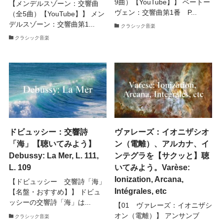
9曲）【YouTube】】 ベートー
【メンデルスゾーン：交響曲
ヴェン：交響曲第1番 P...
（全5曲）【YouTube】】 メン
デルスゾーン：交響曲第1...
クラシック音楽
クラシック音楽
ドビュッシー：交響詩
ヴァレーズ：イオニザシオ
「海」【聴いてみよう】
ン（電離）、アルカナ、イ
Debussy: La Mer, L. 111,
ンテグラを【サクッと】聴
L. 109
いてみよう。Varèse:
Ionization, Arcana,
【ドビュッシー 交響詩「海」
Intégrales, etc
【名盤・おすすめ】】 ドビュ
ッシーの交響詩「海」は...
【01 ヴァレーズ：イオニザシ
オン（電離）】 アンサンブ
クラシック音楽