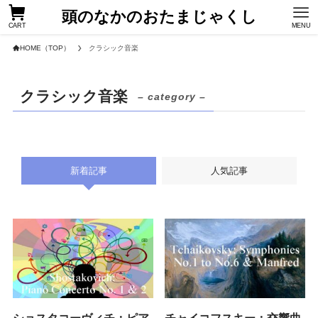
頭のなかのおたまじゃくし
CART
MENU
HOME（TOP）
クラシック音楽
クラシック音楽
– category –
新着記事
人気記事
ショスタコーヴィチ：ピア
チャイコフスキー：交響曲