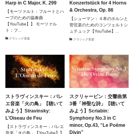
Harp in C Major, K. 299
Konzertstück for 4 Horns
& Orchestra, Op. 86
【モーツァルト：フルートとハ
ープのための協奏曲
【シューマン：４本のホルンと
【YouTube】】 モーツァル
管弦楽のためのコンツェルトシ
ト：フ...
ュテュック【YouTube】...
クラシック音楽
クラシック音楽
ストラヴィンスキー：バレ
スクリャービン：交響曲第
エ音楽「火の鳥」【聴いて
3番「神聖な詩」【聴いて
みよう】Stravinsky:
みよう】Scriabin:
L’Oiseau de Feu
Symphony No.3 in C
minor, Op.43, “Le Poème
【ストラヴィンスキー：バレエ
Divin”
音楽「火の鳥」【YouTube】】