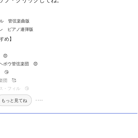
ィル 管弦楽曲版
レ ピアノ連弾版
すめ】
😍
ヘボウ管弦楽団 😍
 😘
団 🥰
ス・フィル 😘
もっと見てね