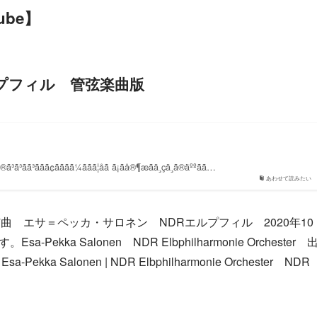
be】
プフィル 管弦楽曲版
ã³ããã¢ããã­ã¼ããã¦åã ã¡ãå®¶æãä¸çä¸­ã®äººãã…
あわせて読みたい
 エサ＝ペッカ・サロネン NDRエルプフィル 2020年10
kka Salonen NDR Elbphilharmonie Orchester 
 Esa-Pekka Salonen | NDR Elbphilharmonie Orchester NDR