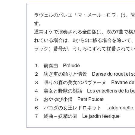
ラヴェルのバレエ「マ・メール・ロワ」は、
す。
通常オケで演奏される全曲版は、次の7曲で構
れている場合は、2から3に移る場合を除いて
ラック）番号が、うしろにずれて採番されて
１ 前奏曲 Prélude
２ 紡ぎ車の踊りと情景 Danse du rouet et sc
３ 眠りの森の美女のパヴァーヌ Pavane de la bell
４ 美女と野獣の対話 Les entretiens de la belle 
５ おやゆび小僧 Petit Poucet
６ パコダの女王レドロネット Laideronette, impér
７ 終曲～妖精の園 Le jardin féerique