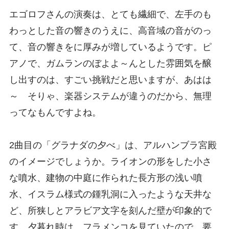
エゴロフさんの演奏は、とても繊細で、左手のも
わっとした音の響きのうえに、高音域の音がのっ
て、音の響きをに厚みが増しているようです。ピ
アノで、ガムランのぼよよ～んとした雰囲気を醸
し出すのは、すごい挑戦だと思いますが、あはは
～ そりゃ、楽器システムが違うのだから、無理
ってなもんですよね。
2曲目の「グラナダの夕べ」は、アルハンブラ宮殿
のイメージでしょうか。ライオンの形をした小さ
な噴水、建物の中庭に作られた長方形の浅い噴
水、イスラム様式の鍾乳洞に入ったような天井な
ど、所狭しとアラビア文字を刻んだ壁が印象的で
す。夕暮れ時は、フラメンコを見ていたので、要