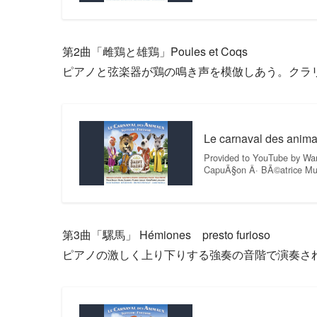
第2曲「雌鶏と雄鶏」Poules et Coqs
ピアノと弦楽器が鶏の鳴き声を模倣しあう。クラリネ
Le carnaval des animau
Provided to YouTube by War
CapuÃ§on Â· BÃ©atrice Mut
第3曲「騾馬」 Hémiones presto furioso
ピアノの激しく上り下りする強奏の音階で演奏され