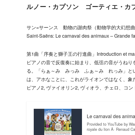
ルノー・カプソン ゴーティエ・カプ
サン=サーンス 動物の謝肉祭（動物学的大幻想曲
Saint-Saëns: Le carnaval des animaux – Grande fa
第1曲「序奏と獅子王の行進曲」Introduction et marche 
ピアノの音で反復奏に始まり、低弦の音がうねり
る。「らぁ～み みっみ ふぁ～み れっみ」と
は、アホなことに、これがライオンではなく、象
ピアノ2, ヴァイオリン2, ヴィオラ、チェロ、コ
Le carnaval des animau
Provided to YouTube by Warn
royale du lion Â· Renaud 