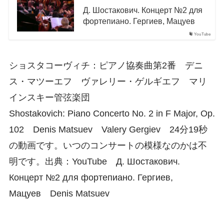
Д. Шостакович. Концерт №2 для
фортепиано. Гергиев, Мацуев
YouTube
ショスタコーヴィチ：ピアノ協奏曲第2番 デニ
ス・マツーエフ ヴァレリー・ゲルギエフ マリ
インスキー管弦楽団
Shostakovich: Piano Concerto No. 2 in F Major, Op.
102 Denis Matsuev Valery Gergiev 24分19秒
の動画です。いつのコンサートの模様なのかは不
明です。出典：YouTube Д. Шостакович.
Концерт №2 для фортепиано. Гергиев,
Мацуев Denis Matsuev