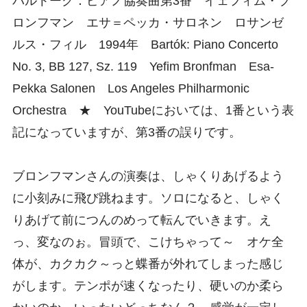
バルトーク：ピアノ協奏曲第3番 イェフィム・ブ
ロンフマン エサ＝ペッカ・サロネン ロサンゼ
ルス・フィル 1994年 Bartók: Piano Concerto
No. 3, BB 127, Sz. 119 Yefim Bronfman Esa-
Pekka Salonen Los Angeles Philharmonic
Orchestra ★ YouTubeにおいては、1番という表
記になっていますが、第3番の誤りです。
ブロンフマンさんの演奏は、しゃくりあげるよう
に小刻みに飛び跳ねます。ソロになると、しゃく
りあげて前につんのめって転んでいきます。え
っ、変なのぉ。冒頭で、こけちゃって～ オケ全
体が、カクカク～っと蝶番が外れてしまった感じ
がします。テンポが速くなったり、硬いのか柔ら