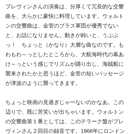
プレヴィンさんの演奏は、分厚くて冗長的な交響
曲を、大らかに豪快に料理しています。ウォルト
ンの交響曲は、金管のブラス軍団が優秀でない
と、お話になりません。動きが鈍いと、うぷぷ
っ！ ちょっと（かなり）大層な曲なのです。も
わもわ～っとしたところから、大航海時代の幕あ
け～っという感じでリズムが踊り出し、海賊船に
襲来されたかと思うほど、金管の短いパッセージ
が津波のように襲ってきます。
ちょっと映画の見過ぎじゃーないのかなあ。この
辺りで、既に苦笑いが出ちゃいます。ウォルトン
の交響曲第１番としては、このテラーク盤がプレ
ヴィンさん２回目の録音です。1966年にロンドン