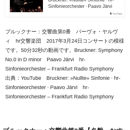
Sinfonieorchester ∙ Paavo Järvi
YouTube
ブルックナー：交響曲第0番 パーヴォ・ヤルヴ
ィ hr交響楽団 2017年3月24日コンサートの模様
です。50分32秒の動画です。Bruckner: Symphony
No.0 in D minor Paavo Järvi hr-
Sinfonieorchester – Frankfurt Radio Symphony
出典：YouTube Bruckner: »Nullte« Sinfonie ∙ hr-
Sinfonieorchester ∙ Paavo Järvi hr-
Sinfonieorchester – Frankfurt Radio Symphony