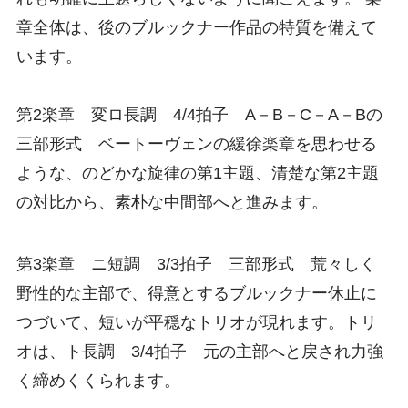
章全体は、後のブルックナー作品の特質を備えて
います。
第2楽章 変ロ長調 4/4拍子 A－B－C－A－Bの
三部形式 ベートーヴェンの緩徐楽章を思わせる
ような、のどかな旋律の第1主題、清楚な第2主題
の対比から、素朴な中間部へと進みます。
第3楽章 ニ短調 3/3拍子 三部形式 荒々しく
野性的な主部で、得意とするブルックナー休止に
つづいて、短いが平穏なトリオが現れます。トリ
オは、ト長調 3/4拍子 元の主部へと戻され力強
く締めくくられます。