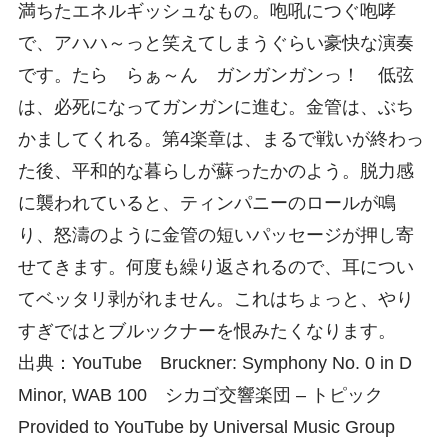
満ちたエネルギッシュなもの。咆吼につぐ咆哮
で、アハハ～っと笑えてしまうぐらい豪快な演奏
です。たら らぁ～ん ガンガンガンっ！ 低弦
は、必死になってガンガンに進む。金管は、ぶち
かましてくれる。第4楽章は、まるで戦いが終わっ
た後、平和的な暮らしが蘇ったかのよう。脱力感
に襲われていると、ティンパニーのロールが鳴
り、怒濤のように金管の短いパッセージが押し寄
せてきます。何度も繰り返されるので、耳につい
てベッタリ剥がれません。これはちょっと、やり
すぎではとブルックナーを恨みたくなります。
出典：YouTube Bruckner: Symphony No. 0 in D
Minor, WAB 100 シカゴ交響楽団 – トピック
Provided to YouTube by Universal Music Group