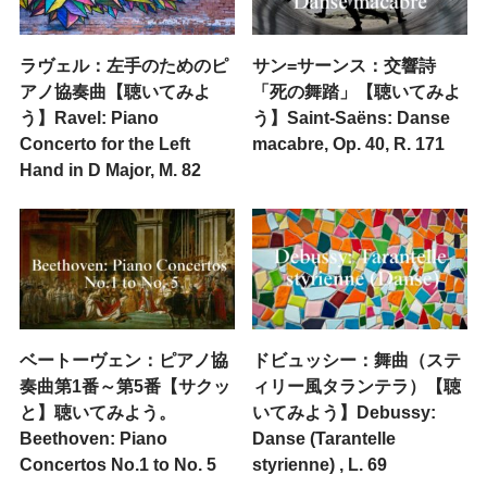
ラヴェル：左手のためのピ
サン=サーンス：交響詩
アノ協奏曲【聴いてみよ
「死の舞踏」【聴いてみよ
う】Ravel: Piano
う】Saint-Saëns: Danse
Concerto for the Left
macabre, Op. 40, R. 171
Hand in D Major, M. 82
ベートーヴェン：ピアノ協
ドビュッシー：舞曲（ステ
奏曲第1番～第5番【サクッ
ィリー風タランテラ）【聴
と】聴いてみよう。
いてみよう】Debussy:
Beethoven: Piano
Danse (Tarantelle
Concertos No.1 to No. 5
styrienne) , L. 69