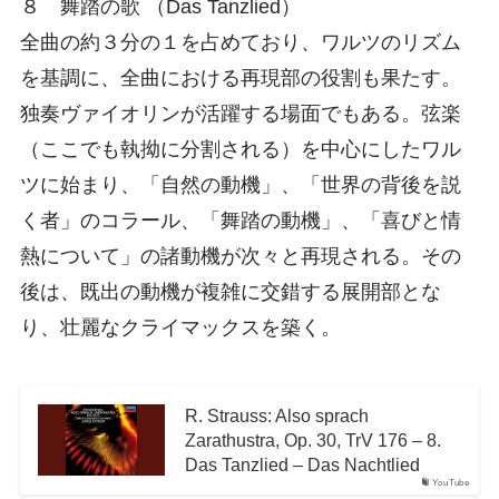
８ 舞踏の歌 （Das Tanzlied）
全曲の約３分の１を占めており、ワルツのリズム
を基調に、全曲における再現部の役割も果たす。
独奏ヴァイオリンが活躍する場面でもある。弦楽
（ここでも執拗に分割される）を中心にしたワル
ツに始まり、「自然の動機」、「世界の背後を説
く者」のコラール、「舞踏の動機」、「喜びと情
熱について」の諸動機が次々と再現される。その
後は、既出の動機が複雑に交錯する展開部とな
り、壮麗なクライマックスを築く。
R. Strauss: Also sprach
Zarathustra, Op. 30, TrV 176 – 8.
Das Tanzlied – Das Nachtlied
YouTube