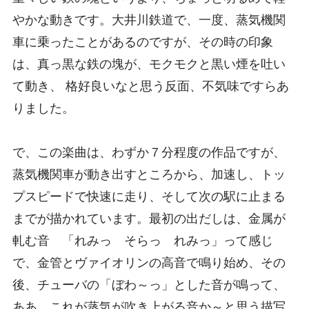
やかな動きです。大井川鉄道で、一度、蒸気機関
車に乗ったことがあるのですが、その時の印象
は、真っ黒な鉄の塊が、モクモクと黒い煙を吐い
て動き、 格好良いなと思う反面、不気味ですらあ
りました。
で、この楽曲は、わずか７分程度の作品ですが、
蒸気機関車が動き出すところから、加速し、トッ
プスピードで快速に走り、そして次の駅に止まる
までが描かれています。最初の出だしは、金属が
軋む音 「れみっ そらっ れみっ」って感じ
で、金管とヴァイオリンの高音で鳴り始め、その
後、チューバの「ぼわ～っ」とした音が鳴って、
ああ、これが蒸気が吹き上がる音か～と思う描写