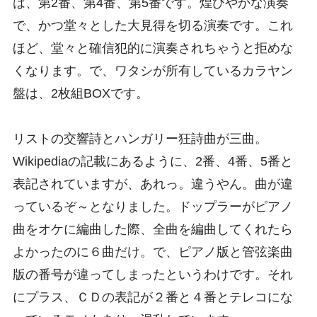
は、第2番、第4番、第5番です。煌びやかな演奏
で、かつ堂々とした大見得を切る演奏です。これ
ほど、堂々と確信犯的に演奏されちゃうと拒めな
くなります。で、ワタシが所有しているカラヤン
盤は、2枚組BOXです。
リストの交響詩とハンガリー狂詩曲が三曲。
Wikipediaの記載にあるように、2番、4番、5番と
表記されていますが、あれっ。違うやん。曲が違
っているぞ～となりました。ドップラーがピアノ
曲をオケに編曲した際、全曲を編曲してくれたら
よかったのに６曲だけ。で、ピアノ版と管弦楽曲
版の番号が違ってしまったというわけです。それ
にプラス、ＣＤの表記が２番と４番とテレコにな